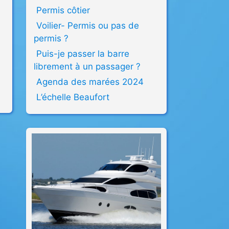
Permis côtier
Voilier- Permis ou pas de
permis ?
Puis-je passer la barre
librement à un passager ?
Agenda des marées 2024
L’échelle Beaufort