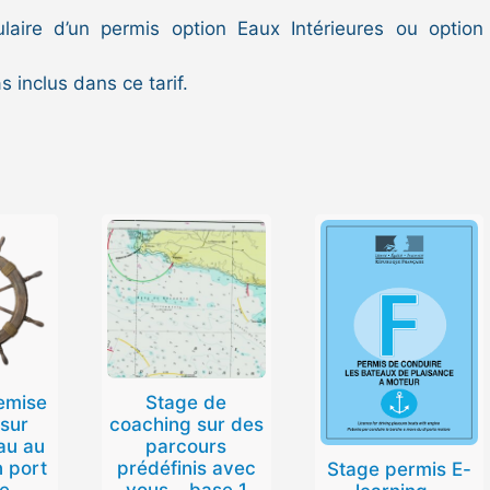
laire d’un permis option Eaux Intérieures ou option
 inclus dans ce tarif.
emise
Stage de
 sur
coaching sur des
au au
parcours
n port
prédéfinis avec
Stage permis E-
re
vous – base 1