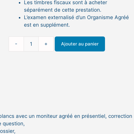
Les timbres fiscaux sont à acheter
séparément de cette prestation.
L’examen externalisé d’un Organisme Agréé
est en supplément.
-
+
Ajouter au panier
quantité
de
Stage
permis
OC
ou
OEI
pour
les
titulaires
lancs avec un moniteur agréé en présentiel, correction
d'un
e question,
permis
ossier,