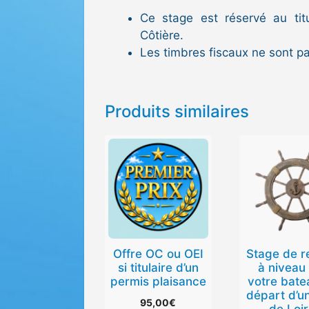
Ce stage est réservé au titu
Côtière.
Les timbres fiscaux ne sont pas
Produits similaires
Offre OC ou OEI
Stage de r
si titulaire d’un
à niveau
permis plaisance
votre bate
départ d’u
95,00
€
de Loi